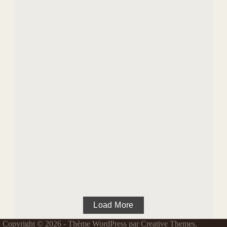
glycéro...
Read Full Story...
COMMENT CHOISIR VOTRE CHEVALET DE
SCIAGE POUR DÉBITER DU BOIS ?
OUTILLAGE & MATÉRIAUX
Le chevalet de sciage transforme une corvée en un travail
efficace et sécurisé. Cet équipement maintient fermement
vos grumes pendant...
Read Full Story...
Load More
Copyright © 2026 - Thème WordPress par
Creative Themes
.