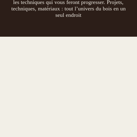
les techniques qui vous feront progresser. Projets,
techniques, matériaux : tout l’univers du bois en un
seul endroit
Quelle colle et
quel vernis pour
qu’un puzzle
collé sur bois
tienne des
années ?
6 août 2026
/
Votre puzzle est collé sur
sa planche, mais tiendra-
t-il vraiment dans le